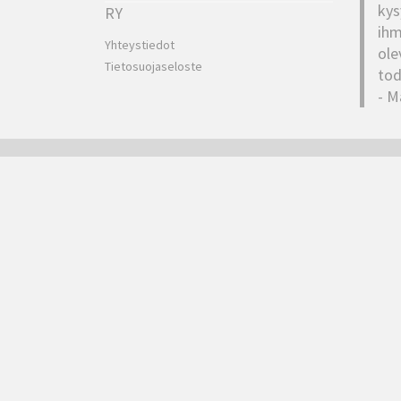
kys
RY
ihm
Yhteystiedot
ole
Tietosuojaseloste
tod
- M