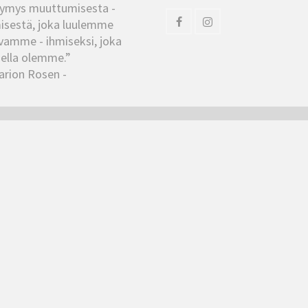
ymys muuttumisesta -
isestä, joka luulemme
vamme - ihmiseksi, joka
ella olemme.”
arion Rosen -