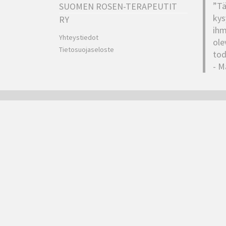
”Tä
SUOMEN ROSEN-TERAPEUTIT
kys
RY
ihm
Yhteystiedot
ole
Tietosuojaseloste
tod
- M